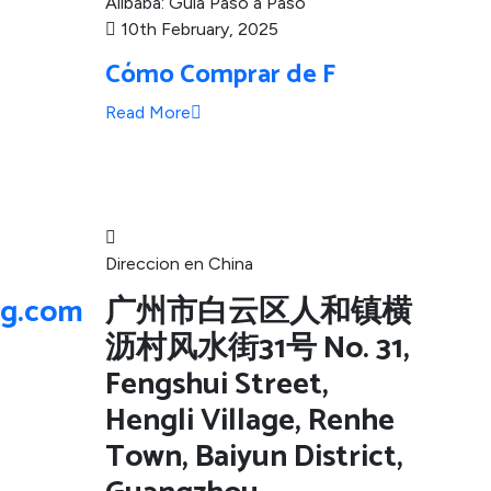
10th February, 2025
Cómo Comprar de F
Read More
Direccion en China
ng.com
广州市白云区人和镇横
沥村风水街31号 No. 31,
Fengshui Street,
Hengli Village, Renhe
Town, Baiyun District,