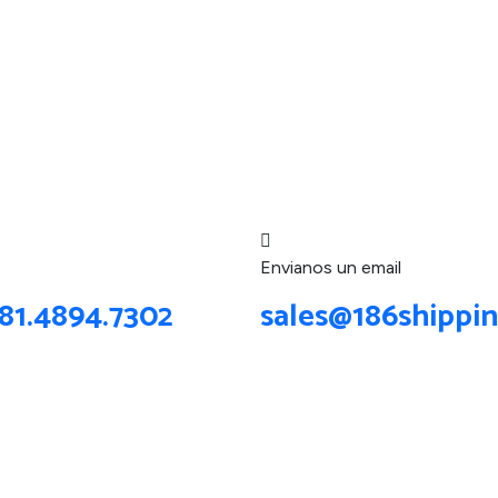
Envianos un email
181.4894.7302
sales@186shippi