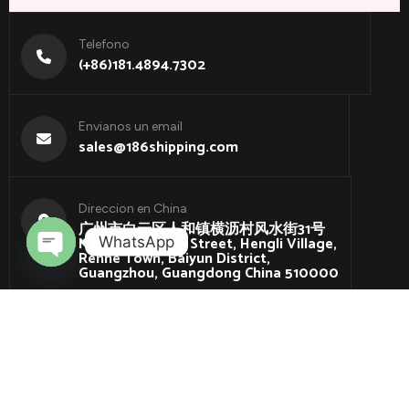
Telefono
(+86)181.4894.7302
Envianos un email
sales@186shipping.com
Direccion en China
广州市白云区人和镇横沥村风水街31号
No. 31, Fengshui Street, Hengli Village,
WhatsApp
Renhe Town, Baiyun District,
Guangzhou, Guangdong China 510000
Open
chaty
Copyright 2025 186 Shipping. All Rights Reserved.
Privacy Policy
Terms & Conditions