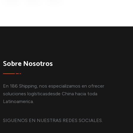
EXPEDITED
LOGISTICS
Cargo Transportation
Sobre Nosotros
En 186 Shipping, nos especializamos en ofrecer
soluciones logísticasdesde China hacia toda
Latinoamerica.
SIGUENOS EN NUESTRAS REDES SOCIALES.